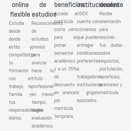
online
de
beneficios
institucionales
docente
flexible
estudios
Accede a
USEK
Recibe
matrícula
cuenta con
orientación
Estudia
Reconocimiento
costo cero
convenios
para
desde
de
para el
que pueden
resolver
donde
estudios
primer
entregar
tus dudas
estés y
previos
semestre
condiciones
sobre
compatibiliza
para
académico
preferentes
requisitos,
tu
avanzar
y a un 35%
a
postulación,
formación
hacia tu
de
trabajadores,
beneficios,
con el
título
descuento
instituciones
aranceles y
trabajo, la
profesional
en arancel
o grupos
matrícula.
familia y
en menor
por
asociados.
tus
tiempo,
matrícula
responsabilidades
según
temprana.
diarias.
evaluación
académica.